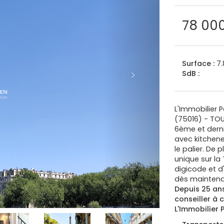
78 00
Surface :
7.
SdB :
L'Immobilier 
(75016) - TOU
6ème et dern
avec kitchene
le palier. De 
unique sur la 
digicode et d
dès maintenan
Depuis 25 ans
conseiller à 
L'Immobilier P