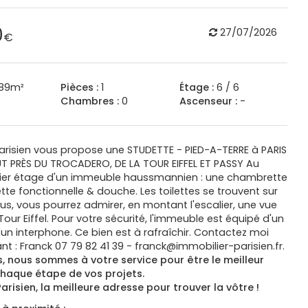
0
27/07/2026
€
89m²
Pièces :
1
Étage :
6 / 6
Chambres :
0
Ascenseur :
-
Parisien vous propose une STUDETTE - PIED-A-TERRE à PARIS
T PRÈS DU TROCADERO, DE LA TOUR EIFFEL ET PASSY Au
ier étage d'un immeuble haussmannien : une chambrette
tte fonctionnelle & douche. Les toilettes se trouvent sur
plus, vous pourrez admirer, en montant l'escalier, une vue
Tour Eiffel. Pour votre sécurité, l'immeuble est équipé d'un
'un interphone. Ce bien est à rafraîchir. Contactez moi
t : Franck 07 79 82 41 39 - franck@immobilier-parisien.fr.
, nous sommes à votre service pour être le meilleur
chaque étape de vos projets.
arisien, la meilleure adresse pour trouver la vôtre !