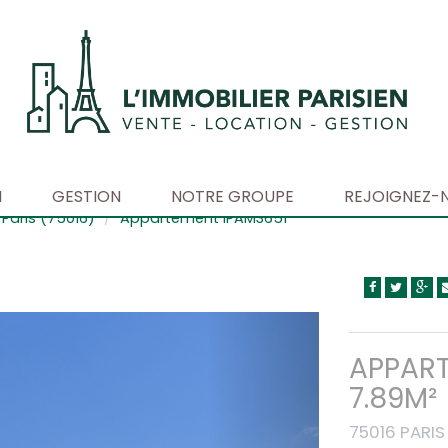
N
GESTION
NOTRE GROUPE
REJOIGNEZ-
Paris (75016)
Appartement IPAM3651
APPART
7.89M²
75016 PARIS 