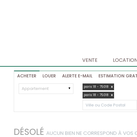
VENTE
LOCATIO
ACHETER
LOUER
ALERTE E-MAIL
ESTIMATION GRAT
paris 18 - 75018
x
Appartement
paris 18 - 75018
x
DÉSOLÉ
AUCUN BIEN NE CORRESPOND À VOS C