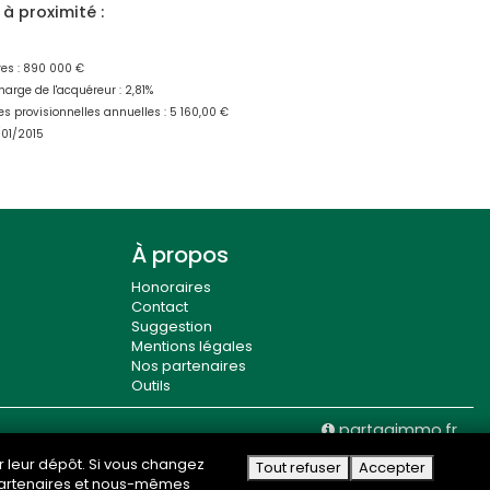
à proximité :
res : 890 000 €
harge de l'acquéreur : 2,81%
s provisionnelles annuelles : 5 160,00 €
/01/2015
À propos
Honoraires
Contact
Suggestion
Mentions légales
Nos partenaires
Outils
partagimmo.fr
ser leur dépôt. Si vous changez
Tout refuser
Accepter
s partenaires et nous-mêmes