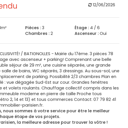
vendu
12/06/2026
8m²
Pièces :
3
Étage :
4 / 6
Chambres :
2
Ascenseur :
Oui
CLUSIVITÉ! / BATIGNOLLES - Mairie du 17ème. 3 pièces 78
age avec ascenseur + parking! Comprenant une belle
uble séjour de 29 m², une cuisine séparée, une grande
salle de bains, WC séparés, 3 dressings. Au sous-sol, une
placement de parking. Possibilité 2/3 chambres Plan en
eillé : vue dégagée Sud-Est sur cour. Grandes fenêtres
e et volets roulants. Chauffage collectif compris dans les
immeuble moderne en pierre de taille Proche tous
étro 2, 14 et 13) et tous commerces Contact: 07 79 82 41
mmobilier-parisien.fr.
, nous sommes à votre service pour être le meilleur
chaque étape de vos projets.
arisien, la meilleure adresse pour trouver la vôtre !