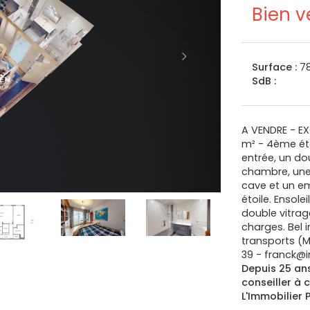
Bien 
Surface :
7
SdB :
A VENDRE - EX
m² - 4ème ét
entrée, un do
chambre, une 
cave et un em
étoile. Ensol
double vitrag
charges. Bel 
transports (M
39 - franck@i
Depuis 25 ans
conseiller à 
L'Immobilier P